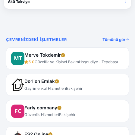
Akü Takviye
Tümünü gör
ÇEVRENIZDEKI İŞLETMELER
Merve Tokdemir
5.0
Güzellik ve Kişisel Bakım
Hoşnudiye · Tepebaşı
Dorlion Emlak
Gayrimenkul Hizmetleri
Eskişehir
Farly company
Güvenlik Hizmetleri
Eskişehir
ES2 Online