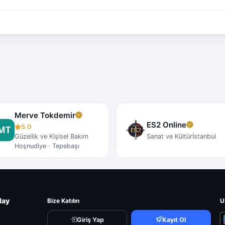
Merve Tokdemir
ES2 Online
5.0
Güzellik ve Kişisel Bakım
Sanat ve Kültür
İstanbul
Hoşnudiye · Tepebaşı
lay
Bize Katılın
U
Giriş Yap
Kayıt Ol