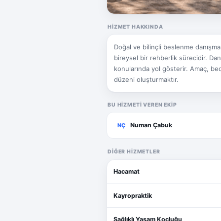
HIZMET HAKKINDA
Doğal ve bilinçli beslenme danışman
bireysel bir rehberlik sürecidir. 
konularında yol gösterir. Amaç, be
düzeni oluşturmaktır.
BU HIZMETI VEREN EKIP
Numan Çabuk
NÇ
DIĞER HIZMETLER
Hacamat
Kayropraktik
Sağlıklı Yaşam Koçluğu