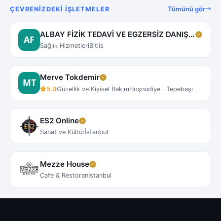
Tümünü gör
ÇEVRENIZDEKI İŞLETMELER
ALBAY FİZİK TEDAVİ VE EGZERSİZ DANIŞMA MERKEZİ
Sağlık Hizmetleri
Bitlis
Merve Tokdemir
5.0
Güzellik ve Kişisel Bakım
Hoşnudiye · Tepebaşı
ES2 Online
Sanat ve Kültür
İstanbul
Mezze House
Cafe & Restoran
İstanbul