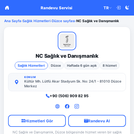
Randevu Servisi
TR
Ana Sayfa
›
Sağlık Hizmetleri
›
Düzce sayfası
›
NC Sağlık ve Danışmanlık
NC Sağlık ve Danışmanlık
Sağlık Hizmetleri
Düzce
Haftada 6 gün açık
8 hizmet
KONUM
Kültür Mh. Lütfü Akar Stadyum Sk. No: 24/1 - 81010 Düzce
Merkez
+90 (506) 909 82 95
Hizmetleri Gör
Randevu Al
NC Sağlık ve Danışmanlık, Düzce bölgesinde hizmet veren bir sağlık