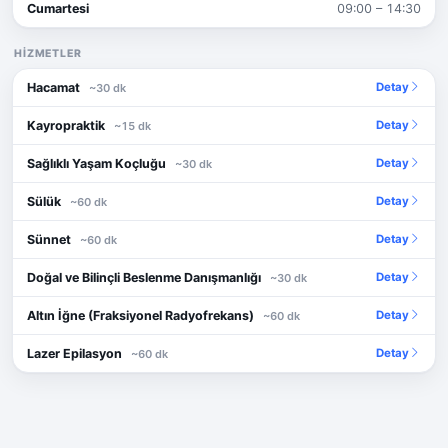
Cumartesi
09:00 – 14:30
HIZMETLER
Hacamat
Detay
~30 dk
Kayropraktik
Detay
~15 dk
Sağlıklı Yaşam Koçluğu
Detay
~30 dk
Sülük
Detay
~60 dk
Sünnet
Detay
~60 dk
Doğal ve Bilinçli Beslenme Danışmanlığı
Detay
~30 dk
Altın İğne (Fraksiyonel Radyofrekans)
Detay
~60 dk
Lazer Epilasyon
Detay
~60 dk