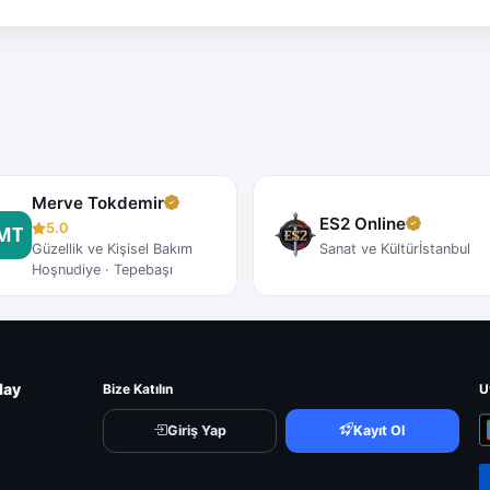
Merve Tokdemir
ES2 Online
5.0
Güzellik ve Kişisel Bakım
Sanat ve Kültür
İstanbul
Hoşnudiye · Tepebaşı
lay
Bize Katılın
U
Giriş Yap
Kayıt Ol