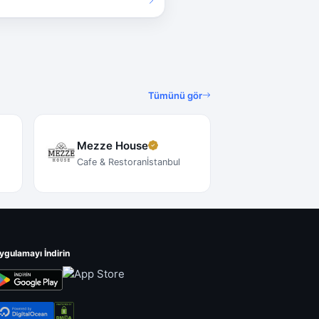
Tümünü gör
Mezze House
Cafe & Restoran
İstanbul
ygulamayı İndirin