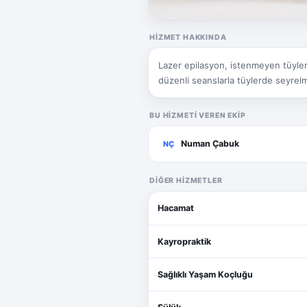
HIZMET HAKKINDA
Lazer epilasyon, istenmeyen tüyleri
düzenli seanslarla tüylerde seyrel
BU HIZMETI VEREN EKIP
Numan Çabuk
NÇ
DIĞER HIZMETLER
Hacamat
Kayropraktik
Sağlıklı Yaşam Koçluğu