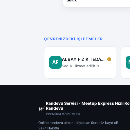
Sülük
ÇEVRENIZDEKI İŞLETMELER
ALBAY FİZİK TEDAVİ VE EGZERSİZ DANIŞMA MERKEZİ
Sağlık Hizmetleri
Bitlis
Randevu Servisi - Meetup Express Hızlı Ko
Randevu
PREMIUM ÇÖZÜMLER
Online randevu almak istiyorsan ücretsiz kayıt ol!
Vakit Nakittir